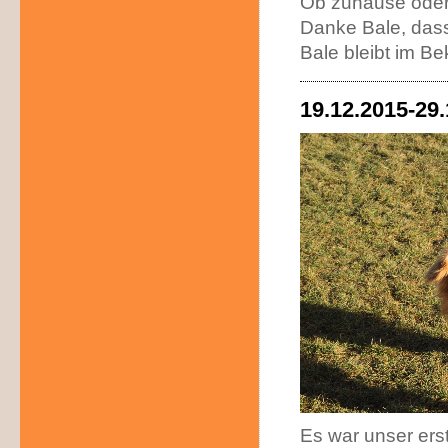
Ob zuhause oder 
Danke Bale, dass
Bale bleibt im Be
19.12.2015-29
Es war unser ers