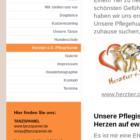
Einem Tier zu hel
schönsten Gefühl
Wir stellen uns vor
haben wir uns en
Dogdance
Unsere Pflegehun
Katzentraining
zuhause suchen, f
Unsere Tänze
Hundeschule
Herztier e.V. -Pflegehunde
Galerie
Impressum
Hundefotographie
Kontakt
Termine
www.herztier.
Hier finden Sie uns:
Unsere Pflegis
TANZSPANIEL
Herzen auf ew
www.tanzspaniel.de
sonja@tanzspaniel.de
Es ist mir eine E